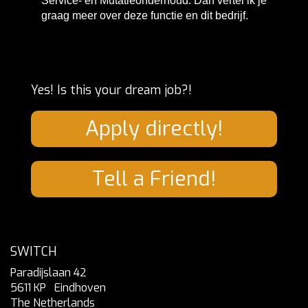
Service- en Mutatieonderhoud. Dan vertel ik je
graag meer over deze functie en dit bedrijf.
Yes! Is this your dream job?!
Apply directly!
Tell a Friend!
SWITCH
Paradijslaan 42
5611 KP
Eindhoven
The Netherlands